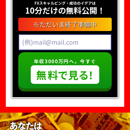
FXスキャルピング・成功のイデアは
10分だけの無料公開！
※ただいま終了準備中
年収3000万円へ。今すぐ
無
料
で
見
る
！