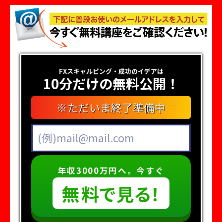
FXスキャルピング・成功のイデアは
10分だけの無料公開！
※ただいま終了準備中
年収3000万円へ。今すぐ
無
料
で
見
る
！