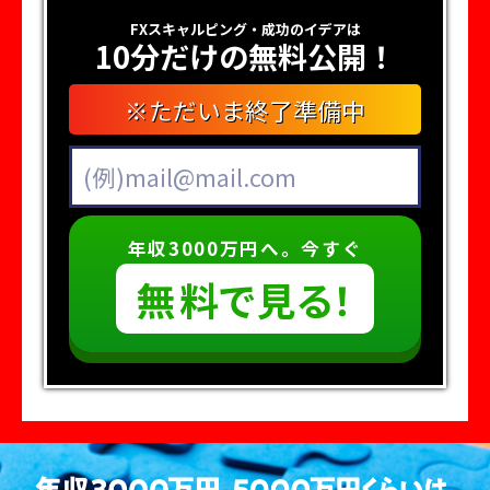
FXスキャルピング・成功のイデアは
10分だけの無料公開！
※ただいま終了準備中
年収3000万円へ。今すぐ
無
料
で
見
る
！